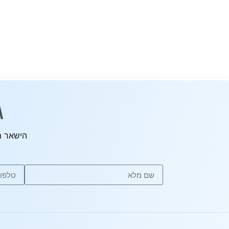
ג
הישאר מ