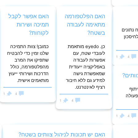
האם הפלטפורמה
האם אפשר לקבל
מתאימה לעבודה
תמיכה ושירות
 נתונים
בשטח?
לקוחות?
חיסכון
כן. eyedo מותאמת
כמובן! צוות התמיכה
לעובדי שטח, עם
שלנו זמין כדי להבטיח
1
4
אפשרות לעבודה
שתפיקו את המרב
באפליקציה ייעודית
מהפלטפורמה, כולל
שמאפשרת גישה
הדרכות ושירותי ייעוץ
למידע גם ללא חיבור
מותאמים אישית.
רציף לאינטרנט.
תוף
1
4
פעולה
1
4
1
4
האם יש תכונות לניהול צוותים בשטח?