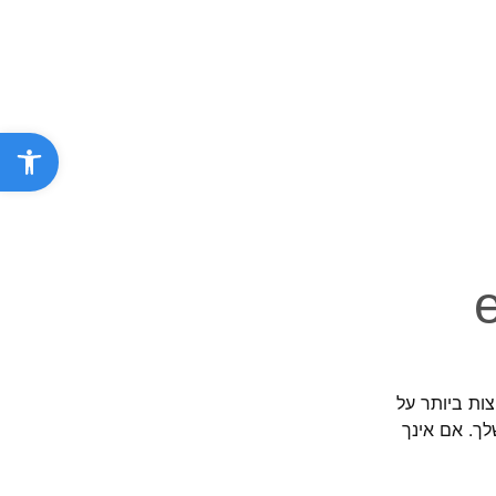
פתח סרגל נ
 השאלות הנפוצות ביותר על
לך. אם אינך