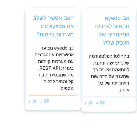
אם eyedo
האם אפשר לשלב
תתאים לצרכים
את eyedo עם
המיוחדים של
מערכות קיימות?
העסק שלי?
כן. eyedo מציעה
אפשרויות אינטגרציה
בהחלט! הפלטפורמה
עם מערכות קיימות
שלנו גמישה וניתנת
בעזרת REST API,
להתאמה אישית כך
מה שמבטיח חיבור
שתענה על הדרישות
קל ומהיר לכלים
הייחודיות של כל
נוספים.
ארגון.
1
4
1
4