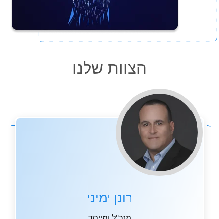
הצוות שלנו
רונן ימיני
מנכ"ל ומייסד