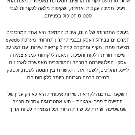
ארוכי טווח עם לקוחות מרוצים. המערכת מאפשרת מענה מהיר
ויעיל, תמיכה עקבית ואחידה, ושקיפות מלאה ללקוחות לגבי
סטטוס הטיפול בפנייתם.
בעולם התחרותי של היום, איכות התמיכה היא אחד המרכיבים
המרכזיים בבידול העסק ובבניית יתרון תחרותי. מערכת eyedo
מציעה פתרון מקיף ומתקדם לניהול קריאות שירות, עם דגש על
שיפור חוויית הלקוח והפיכת המענה ללקוחות למנוע צמיחה
עסקי. הפלטפורמה החכמה והמודולרית מאפשרת לארגונים
לייעל תהליכים, לשפר את התקשורת בין המטה לשטח, ולספק
תמיכה ברמה הגבוהה ביותר ללקוחותיהם.
השקעה בתוכנה לקריאות שירות איכותית היא לא רק עניין של
התייעלות פנים-ארגונית – היא אסטרטגיה עסקית חכמה
שמשפיעה ישירות על שורת הרווח ועל הצמיחה לטווח ארוך.