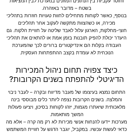
וחוסר עקביות בין הנתונים המוזנים במערכת לבין המציאות
בשטח – מדובר באזהרה.
בנוסף, כאשר לקוחות מתחילים לחוות טעויות חוזרות בתהליכי
מכירה, או כשהצוות מתקשה לעקוב אחר תהליכים
חוצי-מחלקות, הארגון עלול לאבד שליטה על חוויית הלקוח. גם
היעדר יכולת להפיק תובנות בזמן אמת או להתאים את תהליכי
העבודה בקלות הם אינדיקטורים ברורים לכך שהמערכת
הנוכחית לא עומדת בקצב ההתפתחות העסקית.
כיצד צפויה תחום ניהול המכירות
הדיגיטלי להתפתח בשנים הקרובות?
התחום נמצא בעיצומו של מעבר מדיווח ובקרה – לעבר ניבוי
והמלצה. בשנים הקרובות נצפה ליותר כלים מבוססי בינה
מלאכותית שיאתרו מגמות, יזהו לקוחות בסיכון, ויציעו פעולות
המשך מותאמות.
מערכות יידעו להנחות אנשי מכירות לא רק מה קרה – אלא מה
כדאי לעשות עכשיו. במקביל, יוגבר הדגש על חוויית המשתמש